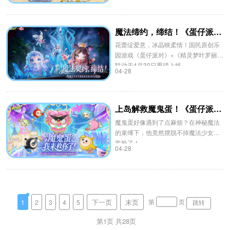
魔法缔约，缔结！《蛋仔派对》×《精灵梦叶罗丽》联动上线！
花蕾绽爱意，冰晶映柔情！国民原创乐
园游戏《蛋仔派对》×《精灵梦叶罗丽》
联动于4月30日重磅上线。
04-28
上岛解救魔鬼蛋！《蛋仔派对》五一版本欢乐开启！
魔鬼蛋好像遇到了点麻烦？在神秘魔法
的束缚下，他竟然摆脱不掉魔法少女的
装扮了！
04-28
下一页
末页
1
2
3
4
5
第
页
跳转
第1页 共
28
页