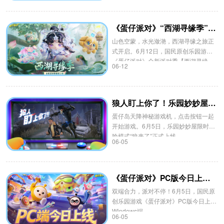
《蛋仔派对》“西湖寻缘季”重磅开启，盲盒外观、活动攻略、主题关卡揭晓
山色空蒙，水光潋滟，西湖寻缘之旅正
式开启。6月12日，国民原创乐园游戏
《蛋仔派对》全新派对季【西湖寻缘
06-12
季】重磅上线！
狼人盯上你了！乐园妙妙屋限时体验模式“狼来了”上线
蛋仔岛天降神秘游戏机，点击按钮一起
开始游戏。6月5日，乐园妙妙屋限时体
验模式“狼来了”正式上线。
06-05
《蛋仔派对》PC版今日上线，热门玩法、PC编辑器一网打尽
双端合力，派对不停！6月5日，国民原
创乐园游戏《蛋仔派对》PC版今日上线
Windows端。
06-05