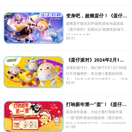
变身吧，超燃蛋仔！《蛋仔派对》全新玩法“超燃竞技场”热血来袭
超燃蛋仔集结完毕!国民原创乐园游戏
《蛋仔派对》全新玩法“超燃竞技场”2月
2日起热血来袭!
02-01
《蛋仔派对》2024年2月1日更新公告
亲爱的蛋仔们：我们将于2月1日7:00进
行不停服维护。本次预计更新的内容如
下：【春节小年夜活动更新】一、<新春
02-01
礼包大放送>活动时间：2月2日9:30-2月
15日23:59活动内容：送疯了!
打响新年第一"蛋"！《蛋仔派对》线下新春福利“龙”重登场！
喜迎龙年新春，大桔大栗打响新年第
一“蛋”!国民原创乐园游戏《蛋仔派对》
联合上万家线下门店，让浓浓的年味弥
01-28
漫到千家百户，拉满置办年货的仪式