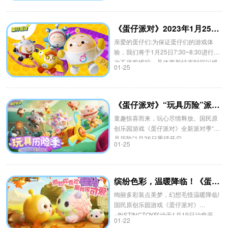
感，购买《蛋仔派对》官方正版周边满
额即有机会获得专属赠品!
《蛋仔派对》2023年1月25日更新公告
亲爱的蛋仔们:为保证蛋仔们的游戏体
验，我们将于1月25日7:30~8:30进行一
次不停服维护，具体更新结束时间以维
01-25
护后公告为准。此外，我们即将于1月
25日晚上更新派对季。
《蛋仔派对》“玩具历险”派对季重磅开启！盲盒外观、活动攻略、主题关卡正式揭晓
童趣惊喜而来，玩心尽情释放。国民原
创乐园游戏《蛋仔派对》全新派对季“玩
具历险”1月26日重磅开启。
01-25
缤纷色彩，温暖降临！《蛋仔派对》×INSTINCTOY联动治愈开启
绚丽多彩装点美梦，幻想毛怪温暖降临!
国民原创乐园游戏《蛋仔派对》
×INSTINCTOY联动于1月19日治愈开
01-22
启，多彩缤纷的幻想毛怪应约造访蛋仔