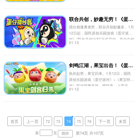
联合共创，妙趣无穷！《蛋仔派对》全新玩法“蛋仔擂台赛”火热来袭
擂台相逢勇者胜，联合共创妙趣多。1月
12日起，国民原创乐园游戏《蛋仔派
对》“联合共创计划”正式启动，首个由创
01-13
作者与官方合作打造的常驻玩法“蛋仔擂
台赛”火热来袭!
剑鸣江湖，果宝出击！《蛋仔派对》×《果宝特攻》联动萌趣返场
执剑起势，果宝归来。1月12日，国民
原创乐园游戏《蛋仔派对》×《果宝特
攻》联动萌趣返场，橙留香、上官子
01-12
怡、菠萝吹雪三位果宝特攻仗剑归来，
专属外观、限定配饰、联动表情、欢趣
动作同步上线!
首页
上一页
下一页
末页
72
73
74
75
76
第74页 共
107
页
第
页
跳转