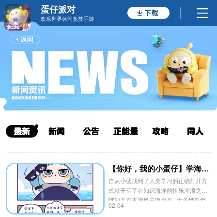
蛋仔派对
欢乐世界休闲竞技手游
最新
新闻
公告
正能量
攻略
同人
【你好，我的小蛋仔】学海有涯
自从小蓝找到了人类学习的正确打开方
式就开启了在知识海洋的快乐冲浪之旅
哪知天有不测风云海也有...大爷携瓜挡
02-04
路？原来是人类小区“情报局”稳定发力三