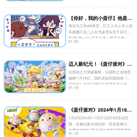
岛，联动外观、限定配饰同步登场。
【你好，我的小蛋仔】他是天才吧？
考试与工作ddl将至，打工人与上学人抓
耳挠腮只见二人在书桌埋头苦干却只听
取“唉”声一片~写不出来！想不出来！
01-20
迈入新纪元！《蛋仔派对》全新品牌定位大公开，揭开乐园新篇章
以原创之力突破极限，以国民之名致胜
巅峰!1月19日，国民原创乐园游戏《蛋
仔派对》全新品牌定位首度正式公开，
01-19
宣告派对赛道新纪元的开启。
《蛋仔派对》2024年1月18日更新公告
1月20日00:05~1月21日23:59活动范
围：全服玩家活动内容：狂欢星期六，
免费放送彩虹币!完成任务即可领取彩虹
01-18
币宝箱、黑八、巅峰派对保护卡!