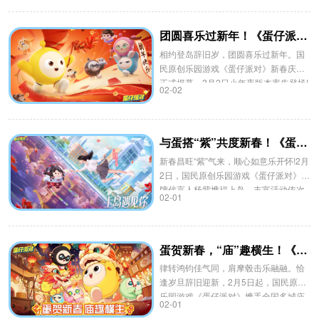
言两语就欲释出当年那事的惊天秘密！
团圆喜乐过新年！《蛋仔派对》小年夜版本欢乐上线，春节多重惊喜前瞻来袭
相约登岛辞旧岁，团圆喜乐过新年。国
民原创乐园游戏《蛋仔派对》新春庆典
正式揭幕，2月2日小年夜版本率先登场!
02-02
与蛋搭“紫”共度新春！《蛋仔派对》品牌代言人杨紫定制福利活动上线！
新春昌旺“紫”气来，顺心如意乐开怀!2月
2日，国民原创乐园游戏《蛋仔派对》品
牌代言人杨紫携福上岛，丰富活动依次
02-01
奉上，七种好礼持续派送，更有蛋仔岛
全新趣味玩法登场。
蛋贺新春，“庙”趣横生！《蛋仔派对》线下43场新春庙会欢乐相聚，独家好礼惊喜派送
律转鸿钧佳气同，肩摩毂击乐融融。恰
逢岁旦辞旧迎新，2月5日起，国民原创
乐园游戏《蛋仔派对》携手全国多城庙
02-01
会庆典共贺新春。