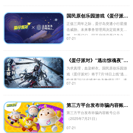
国民原创乐园游戏《蛋仔派对》携手未来事务管理局，为流浪蛋仔岛故事谱写完美番外篇！
正值三周年之际，蛋仔岛突遭小行星撞
击威胁。未来事务管理局决定前来支
援，与蛋仔们一同开启流浪蛋仔岛之
07-21
旅。在一个多月的合作期中，蛋仔们与
未来事务管理局一起为拯救蛋仔岛而努
力，也为流浪蛋仔岛续写了番外篇，一
起来回顾一下合作的精彩瞬间吧~
《蛋仔派对》“逃出惊魂夜”追捕者“血衣教师礼温”上线！还有全新逃生者、地图邀你体验！
为求真理，血染鲜衣。国民原创乐园游
戏《蛋仔派对》将于7月18日上线“逃出
惊魂夜”玩法追捕者“血衣教师礼温”、逃
07-21
生者“船长·歌萝佩”及新地图“惊魂码头”。
全新角色与全新地图又会给惊魂夜带来
怎么样的变数？危机升级，蛋仔们快上
线体验这场刺激追逃的冒险吧！
第三方平台发布诈骗内容账号公示（2025年7月21日）
第三方平台发布诈骗内容账号公示
（2025年7月21日）
07-21