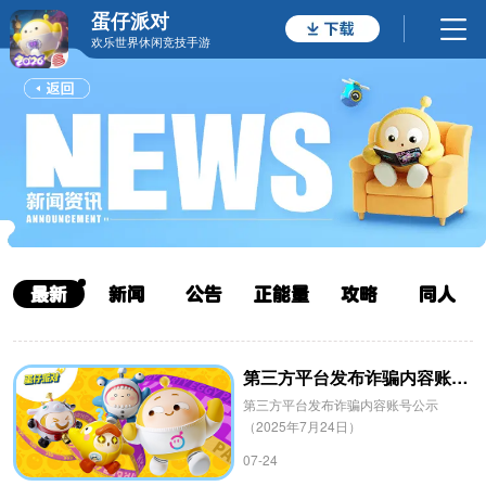
蛋仔派对
欢乐世界休闲竞技手游
最新
新闻
公告
正能量
攻略
同人
第三方平台发布诈骗内容账号公示（2025年7月24日）
第三方平台发布诈骗内容账号公示
（2025年7月24日）
07-24