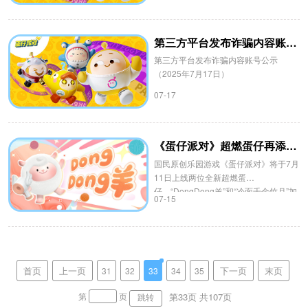
第三方平台发布诈骗内容账号公示（2025年7月17日）
第三方平台发布诈骗内容账号公示
（2025年7月17日）
07-17
《蛋仔派对》超燃蛋仔再添猛将！DongDong羊、冷面千金竹月强势加入！
国民原创乐园游戏《蛋仔派对》将于7月
11日上线两位全新超燃蛋
仔，“DongDong羊”和“冷面千金竹月”加
07-15
入超燃竞技场和超燃大乱斗，蛋仔们快
来感受全新的超燃竞技博弈体验吧！
首页
上一页
下一页
末页
31
32
33
34
35
第33页 共
107
页
第
页
跳转