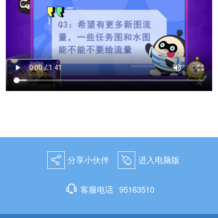
分享小伙伴
进入电脑版
򰀂
򰀄
򰀃
客服电话
95163510