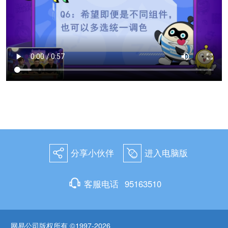
分享小伙伴
进入电脑版
򰀂
򰀄
򰀃
客服电话
95163510
网易公司版权所有 ©1997-2026