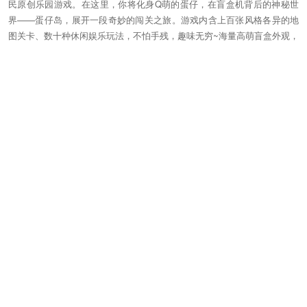
民原创乐园游戏。在这里，你将化身Q萌的蛋仔，在盲盒机背后的神秘世
界——蛋仔岛，展开一段奇妙的闯关之旅。游戏内含上百张风格各异的地
图关卡、数十种休闲娱乐玩法，不怕手残，趣味无穷~海量高萌盲盒外观，
来邂逅你的心动款!自由度极高的乐园编辑器，助你打造独一无二的乐园地
图!更有充满脑洞与想象的蛋仔乐园，集结上亿张玩家原创乐园地图，等你
和蛋搭子一同游玩打卡!
- 游戏官网：
https://party.163.com
- 官方微信公众号：网易蛋仔派对
- 官方微博：网易蛋仔派对
关注公众号
分享小伙伴
进入电脑
򰀁
򰀂
򰀄
򰀃
客服电话
95163510