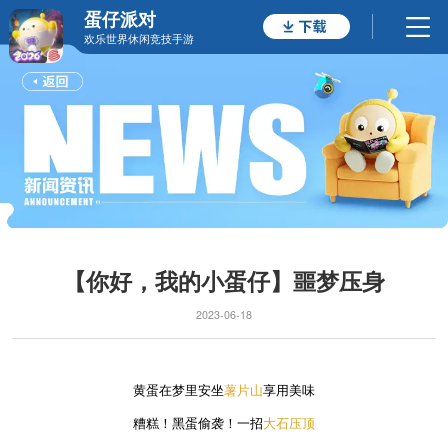
蛋仔派对
欢乐世界休闲竞技手游
【你好，我的小蛋仔】噩梦压身
2023-06-18
黄蛋在梦里安坐
薯片山
享用美味
糟糕！黑蛋偷袭！一招
大石压顶