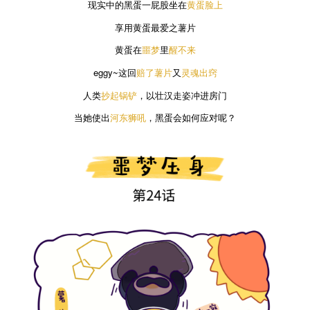
现实中的黑蛋一屁股坐在
黄蛋脸上
享用黄蛋最爱之薯片
黄蛋在
噩梦
里
醒不来
eggy~这回
赔了薯片
又
灵魂出窍
人类
抄起锅铲
，以壮汉走姿冲进房门
当她使出
河东狮吼
，黑蛋会如何应对呢？