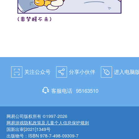
关注公众号
分享小伙伴
进入电脑
򰀁
򰀂
򰀄
򰀃
客服电话
95163510
网易公司版权所有 ©1997-2026
网易游戏隐私政策及儿童个人信息保护规则
国新出审[2021]1349号
出版物号：ISBN 978-7-498-09309-7